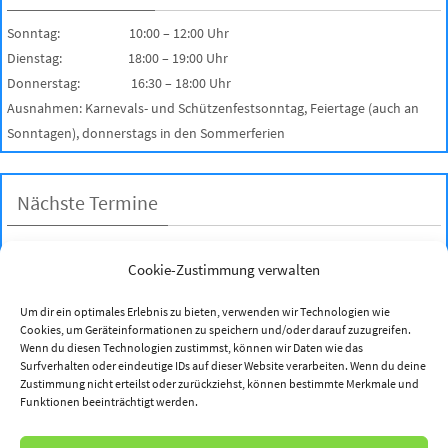
Sonntag: 10:00 – 12:00 Uhr
Dienstag: 18:00 – 19:00 Uhr
Donnerstag: 16:30 – 18:00 Uhr
Ausnahmen: Karnevals- und Schützenfestsonntag, Feiertage (auch an
Sonntagen), donnerstags in den Sommerferien
Nächste Termine
Es gibt keine bevorstehenden Veranstaltungen.
Cookie-Zustimmung verwalten
Kalender anzeigen
Um dir ein optimales Erlebnis zu bieten, verwenden wir Technologien wie
Cookies, um Geräteinformationen zu speichern und/oder darauf zuzugreifen.
Benutzer - Statistik
Wenn du diesen Technologien zustimmst, können wir Daten wie das
Surfverhalten oder eindeutige IDs auf dieser Website verarbeiten. Wenn du deine
Zustimmung nicht erteilst oder zurückziehst, können bestimmte Merkmale und
Online Visitors:
0
Funktionen beeinträchtigt werden.
Besucher heute:
0