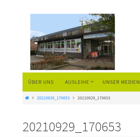
Zum
Inhalt
springen
Zum
ÜBER UNS
AUSLEIHE
UNSER MEDIE
Inhalt
springen
Start
20210929_170653
20210929_170653
20210929_170653