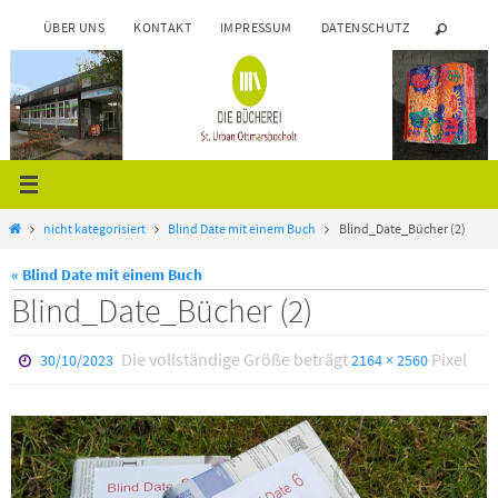
Zum
ÜBER UNS
KONTAKT
IMPRESSUM
DATENSCHUTZ
Inhalt
springen
Start
nicht kategorisiert
Blind Date mit einem Buch
Blind_Date_Bücher (2)
« Blind Date mit einem Buch
Blind_Date_Bücher (2)
Die vollständige Größe beträgt
Pixel
30/10/2023
2164 × 2560