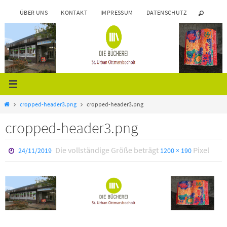
Zum
ÜBER UNS
KONTAKT
IMPRESSUM
DATENSCHUTZ
Inhalt
springen
Start
cropped-header3.png
cropped-header3.png
cropped-header3.png
Die vollständige Größe beträgt
Pixel
24/11/2019
1200 × 190