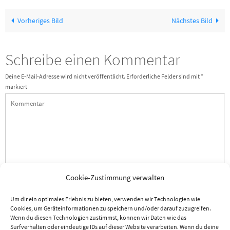
Vorheriges Bild
Nächstes Bild
Schreibe einen Kommentar
Deine E-Mail-Adresse wird nicht veröffentlicht.
Erforderliche Felder sind mit
*
markiert
Cookie-Zustimmung verwalten
Um dir ein optimales Erlebnis zu bieten, verwenden wir Technologien wie
Cookies, um Geräteinformationen zu speichern und/oder darauf zuzugreifen.
Wenn du diesen Technologien zustimmst, können wir Daten wie das
Eigenen Namen, eigene E-Mail-Adresse und eigene Website für die nächste
Surfverhalten oder eindeutige IDs auf dieser Website verarbeiten. Wenn du deine