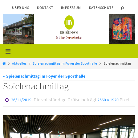
Zum
ÜBER UNS
KONTAKT
IMPRESSUM
DATENSCHUTZ
Inhalt
springen
Start
Aktuelles
Spielenachmittag im Foyer der Sporthalle
Spielenachmittag
« Spielenachmittag im Foyer der Sporthalle
Spielenachmittag
Die vollständige Größe beträgt
Pixel
26/11/2019
2560 × 1920