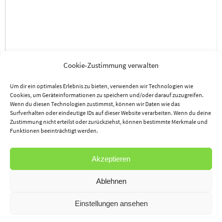
Cookie-Zustimmung verwalten
Um dir ein optimales Erlebnis zu bieten, verwenden wir Technologien wie
Cookies, um Geräteinformationen zu speichern und/oder darauf zuzugreifen.
Wenn du diesen Technologien zustimmst, können wir Daten wie das
Eigenen Namen, eigene E-Mail-Adresse und eigene Website für die nächste
Surfverhalten oder eindeutige IDs auf dieser Website verarbeiten. Wenn du deine
Zustimmung nicht erteilst oder zurückziehst, können bestimmte Merkmale und
Kommentierung in diesem Browser speichern.
Funktionen beeinträchtigt werden.
Akzeptieren
Ablehnen
Einstellungen ansehen