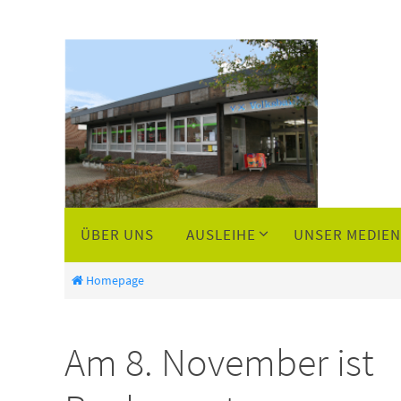
Zum
Inhalt
springen
Zum
ÜBER UNS
AUSLEIHE
UNSER MEDIE
Inhalt
springen
Homepage
Am 8. November ist